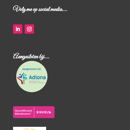
Volg me op social media….
Aangesloten bij….