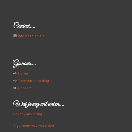
Contact….
✉
info@behippie.nl
Ga naar….
⇨
Home
⇨
Tarieven coaching
⇨
Contact
Wat je nog wil weten….
Privacyverklaring
Algemene voorwaarden