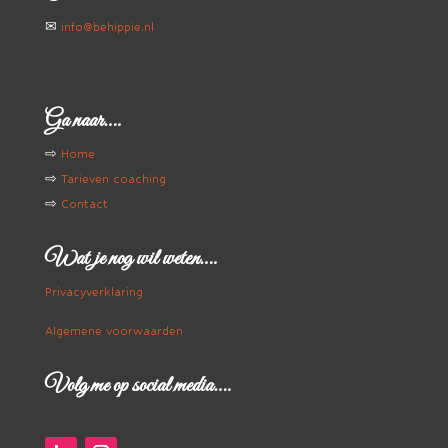
✉
info@behippie.nl
Ga naar….
⇨
Home
⇨
Tarieven coaching
⇨
Contact
Wat je nog wil weten….
Privacyverklaring
Algemene voorwaarden
Volg me op social media….