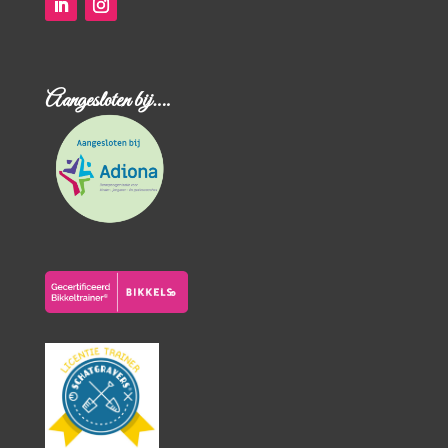
Aangesloten bij….