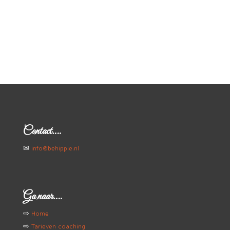
Contact….
✉
info@behippie.nl
Ga naar….
⇨
Home
⇨
Tarieven coaching