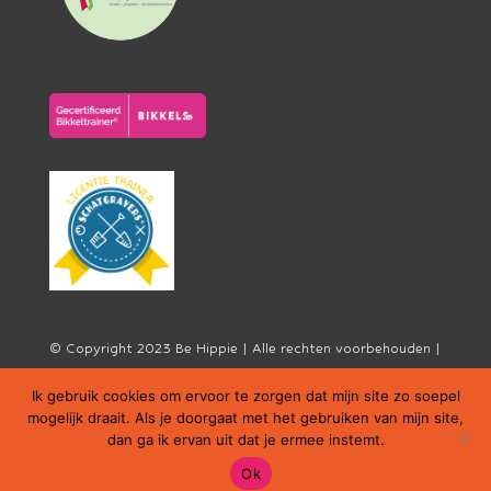
© Copyright 2023 Be Hippie | Alle rechten voorbehouden |
KVK: 89516834 | Webdesign: Be Hippie | Fotografie:
Ik gebruik cookies om ervoor te zorgen dat mijn site zo soepel
Fotografie met passie door Jolanda van Veen
mogelijk draait. Als je doorgaat met het gebruiken van mijn site,
dan ga ik ervan uit dat je ermee instemt.
Ok