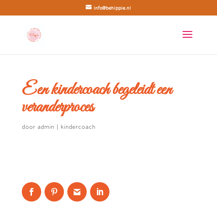
info@behippie.nl
Een kindercoach begeleidt een
veranderproces
door
admin
|
kindercoach