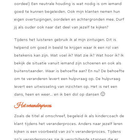
oordeel) Een neutrale houding is wat nodig is om iemand
goed te kunnen begeleiden. Ook mijn klanten nemen hun
eigen overtuigingen, oordelen en achtergronden mee. Durf
jij als ouder ook naar dat deel van jezelf te kijken?
Tijdens het luisteren gebruik ik al mijn zintuigen. Dit is
helpend om goed in beeld te krijgen waar ik een rol van
betekenis kan zijn. Wat voel ik? Wat zie ik? Wat hoor ik? Ik
bekijk de situatie vanuit iemand zijn schoenen en ook als
buitenstaander. Waar is behoefte aan? En nu? De behoefte
om te veranderen levert een hulpvraag op. De hulpvraag
levert een uitwisseling van inzichten op. Het is net een
dans, heen en weer… en ik ben dol op dansen 🙂
Het veranderproces
Zoals de titel al omschreef, begeleid ik als kindercoach de
klant tijdens het veranderproces. Anders naar jezelf leren
kijken is een voorbeeld van zo’n veranderproces. Tijdens
zo’n veranderproces zie ik verschillende stappen die er